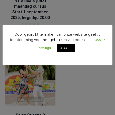
NY Salsa 8 (on2)
maandag cursus
Start 1 september
2025, begintijd 20.00
€
100.00
Door gebruikt te maken van onze website geeft u
ADD TO CART
toestemming voor het gebruiken van cookies.
Cookie
settings
ACCEPT
Salsa