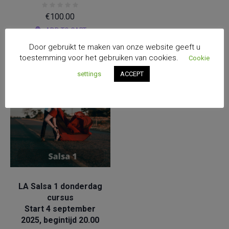
€
100.00
ADD TO CART
Door gebruikt te maken van onze website geeft u
toestemming voor het gebruiken van cookies.
Cookie
settings
ACCEPT
Salsa
LA Salsa 1 donderdag
cursus
Start 4 september
2025, begintijd 20.00