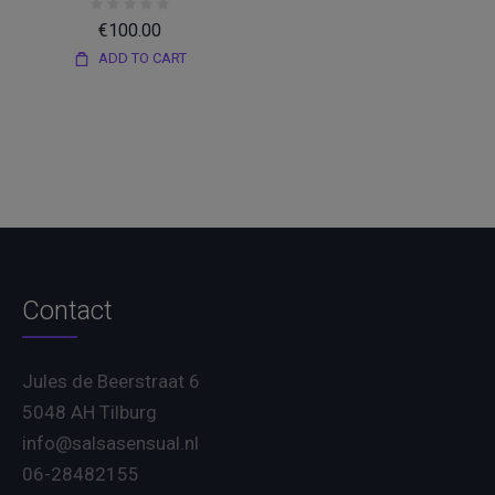
€
100.00
ADD TO CART
Contact
Jules de Beerstraat 6
5048 AH Tilburg
info@salsasensual.nl
06-28482155