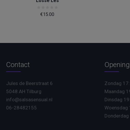
Losse Les
€
15.00
ADD TO CART
Contact
Opening
Jules de Beerstraat 6
Zondag 17:
5048 AH Tilburg
Maandag 19
info@salsasensual.nl
Dinsdag 19
06-28482155
Woensdag 1
Donderdag 