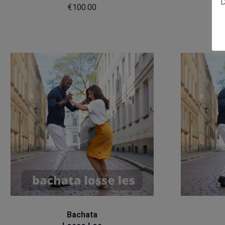
D
€
100.00
ADD TO CART
Bachata
Bachata