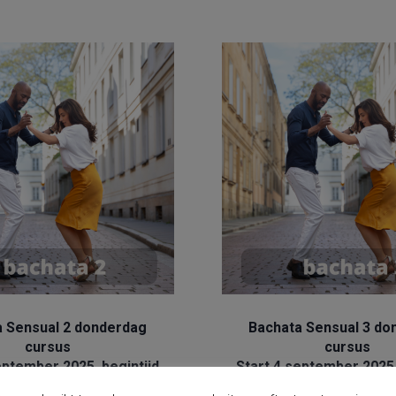
Bachata
Bachata
a Sensual 2 donderdag
Bachata Sensual 3 do
cursus
cursus
eptember 2025, begintijd
Start 4 september 2025,
20.00
21.00