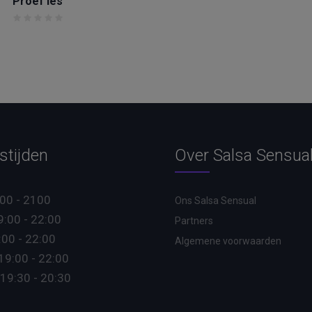
Proef les
ADD TO CART
stijden
Over Salsa Sensua
00 - 2100
Ons Salsa Sensual
:00 - 22:00
Partners
:00 - 22:00
Algemene voorwaarden
9:00 - 22:00
19:30 - 20:30