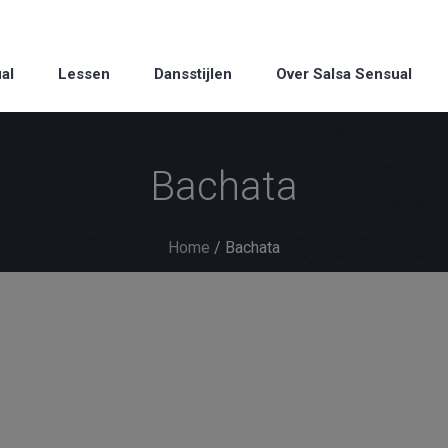
al
Lessen
Dansstijlen
Over Salsa Sensual
Bachata
Home
/ Bachata